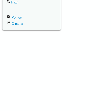
Traži
Pomoć
O nama