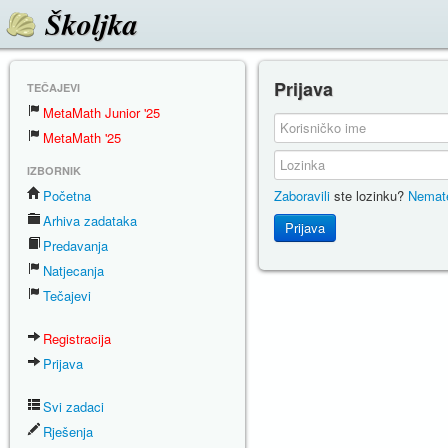
Školjka
Prijava
TEČAJEVI
MetaMath Junior '25
MetaMath '25
IZBORNIK
Početna
Zaboravili
ste lozinku?
Nemate
Arhiva zadataka
Prijava
Predavanja
Natjecanja
Tečajevi
Registracija
Prijava
Svi zadaci
Rješenja