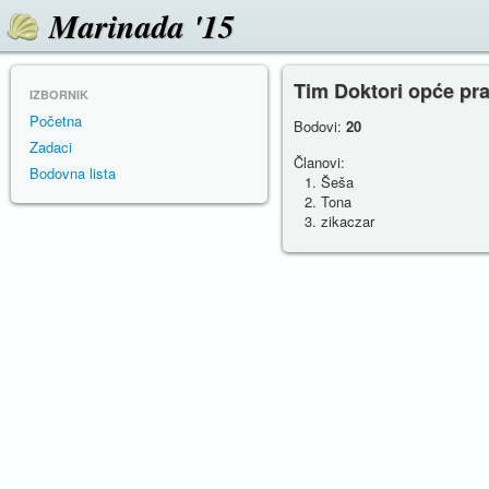
Marinada '15
Tim Doktori opće pr
IZBORNIK
Početna
Bodovi:
20
Zadaci
Članovi:
Bodovna lista
Šeša
Tona
zikaczar