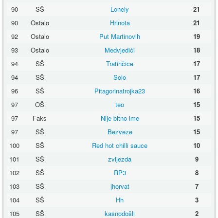
90
SŠ
Lonely
21
90
Ostalo
Hrinota
21
92
Ostalo
Put Martinovih
19
93
Ostalo
Medvjedići
18
94
SŠ
Tratinčice
17
94
SŠ
Solo
17
96
SŠ
Pitagorinatrojka23
16
97
OŠ
teo
15
97
Faks
Nije bitno ime
15
97
SŠ
Bezveze
15
100
SŠ
Red hot chilli sauce
10
101
SŠ
zvijezda
9
102
SŠ
RP3
8
103
SŠ
jhorvat
7
104
SŠ
Hh
3
105
SŠ
kasnodošli
2