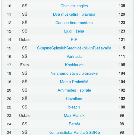
10
SŠ
Charlie's angles
135
11
SŠ
Dva mušketira i plavuša
129
12
SŠ
Cannon hero masters
123
12
SŠ
Ljudi i žena
123
14
Ostalo
PIP
121
15
SŠ
SkupinaSplitskihSrednjoškoljkihRješavača
115
16
SŠ
Varinada
111
17
Faks
Knoblauch
105
18
SŠ
Ne znamo sto su bitmaske
104
18
SŠ
Marko Prološčić
104
20
SŠ
Arhimedes i spirale
102
20
SŠ
Cavaliers
102
22
SŠ
bleach
100
23
Ostalo
Max Planck
99
24
SŠ
Petaši
98
24
SŠ
Komunistička Partija SSSR-a
98