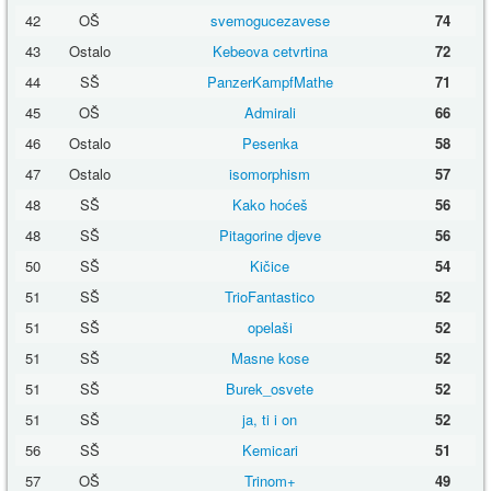
42
OŠ
svemogucezavese
74
43
Ostalo
Kebeova cetvrtina
72
44
SŠ
PanzerKampfMathe
71
45
OŠ
Admirali
66
46
Ostalo
Pesenka
58
47
Ostalo
isomorphism
57
48
SŠ
Kako hoćeš
56
48
SŠ
Pitagorine djeve
56
50
SŠ
Kičice
54
51
SŠ
TrioFantastico
52
51
SŠ
opelaši
52
51
SŠ
Masne kose
52
51
SŠ
Burek_osvete
52
51
SŠ
ja, ti i on
52
56
SŠ
Kemicari
51
57
OŠ
Trinom+
49