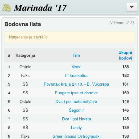
Marinada '17
Bodovna lista
Vrijeme: 12:36
Natjecanje je završilo!
Ukupni
#
Kategorija
Tim
bodovi
1
Ostalo
Mravi
185
2
Faks
tri krusketira
182
3
SŠ
Povratak kralja 27.10. - B. Vukorepa
161
4
SŠ
Pungere ipse et dormire
160
5
Ostalo
Dva i pol matematičara
149
6
SŠ
Šegomir
146
7
SŠ
Dva i pol Hrvata
145
8
SŠ
Landy
139
9
Faks
Green Gauss Ostrogradski
138