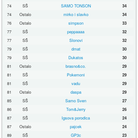
74
SŠ
SAMO TONSON
34
74
Ostalo
mirko i slavko
34
76
Ostalo
simpson
33
77
SŠ
peppaaaa
32
77
SŠ
Slonovi
32
79
SŠ
dmat
30
79
SŠ
Dukatos
30
81
Ostalo
brasno&co.
29
81
SŠ
Pokemoni
29
81
SŠ
vadu
29
81
Ostalo
daspa
29
85
SŠ
Samo Sven
27
86
SŠ
Tom&Jerry
26
87
SŠ
Igsova porodica
24
87
Ostalo
pajcek
24
89
SŠ
GP3c
23