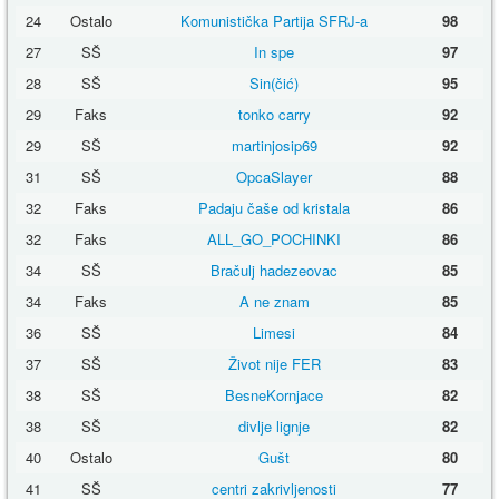
24
Ostalo
Komunistička Partija SFRJ-a
98
27
SŠ
In spe
97
28
SŠ
Sin(čić)
95
29
Faks
tonko carry
92
29
SŠ
martinjosip69
92
31
SŠ
OpcaSlayer
88
32
Faks
Padaju čaše od kristala
86
32
Faks
ALL_GO_POCHINKI
86
34
SŠ
Bračulj hadezeovac
85
34
Faks
A ne znam
85
36
SŠ
Limesi
84
37
SŠ
Život nije FER
83
38
SŠ
BesneKornjace
82
38
SŠ
divlje lignje
82
40
Ostalo
Gušt
80
41
SŠ
centri zakrivljenosti
77