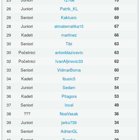
26
Juniori
Patrik_KL
69
26
Seniori
Kaktusic
69
28
Juniori
atmatematika15
67
29
Kadeti
martinez
66
30
Seniori
Tibi
63
30
Početnici
antonblazicevic
63
32
Početnici
IvanAljinovic33
62
33
Seniori
VidmarBorna
60
34
Kadeti
lbusic5
57
35
Juniori
Sedam
54
36
Kadeti
Pitagora
53
37
Seniori
Incel
49
38
???
NoaVasak
36
39
Juniori
jerko739
34
40
Seniori
AdrianGL
33
41
Seniori
Zvonko
28