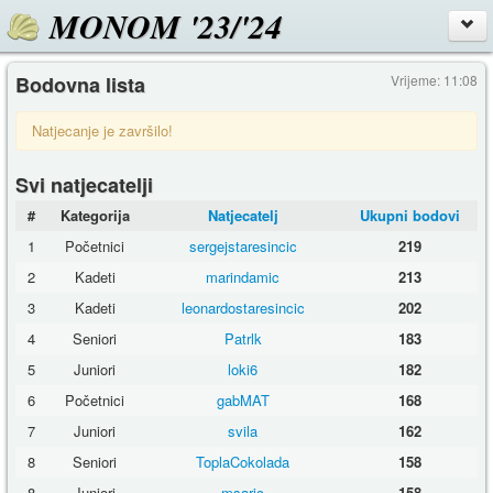
MONOM '23/'24
Bodovna lista
Vrijeme: 11:08
Natjecanje je završilo!
Svi natjecatelji
#
Kategorija
Natjecatelj
Ukupni bodovi
1
Početnici
sergejstaresincic
219
2
Kadeti
marindamic
213
3
Kadeti
leonardostaresincic
202
4
Seniori
Patrlk
183
5
Juniori
loki6
182
6
Početnici
gabMAT
168
7
Juniori
svila
162
8
Seniori
ToplaCokolada
158
8
Juniori
msaric
158