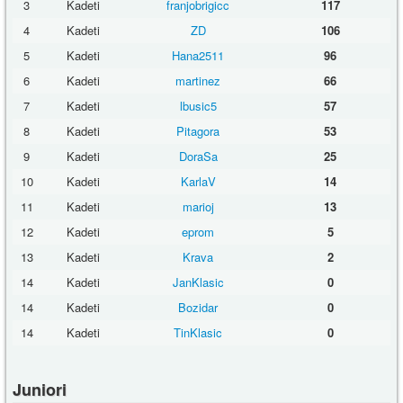
3
Kadeti
franjobrigicc
117
4
Kadeti
ZD
106
5
Kadeti
Hana2511
96
6
Kadeti
martinez
66
7
Kadeti
lbusic5
57
8
Kadeti
Pitagora
53
9
Kadeti
DoraSa
25
10
Kadeti
KarlaV
14
11
Kadeti
marioj
13
12
Kadeti
eprom
5
13
Kadeti
Krava
2
14
Kadeti
JanKlasic
0
14
Kadeti
Bozidar
0
14
Kadeti
TinKlasic
0
Juniori