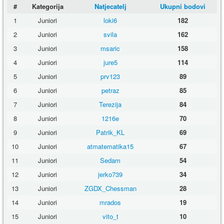
#
Kategorija
Natjecatelj
Ukupni bodovi
1
Juniori
loki6
182
2
Juniori
svila
162
3
Juniori
msaric
158
4
Juniori
jure5
114
5
Juniori
prv123
89
6
Juniori
petraz
85
7
Juniori
Terezija
84
8
Juniori
1216e
70
9
Juniori
Patrik_KL
69
10
Juniori
atmatematika15
67
11
Juniori
Sedam
54
12
Juniori
jerko739
34
13
Juniori
ZGDX_Chessman
28
14
Juniori
mrados
19
15
Juniori
vito_t
10