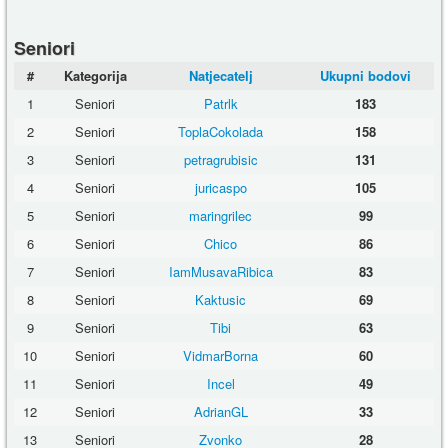
Seniori
#
Kategorija
Natjecatelj
Ukupni bodovi
1
Seniori
Patrlk
183
2
Seniori
ToplaCokolada
158
3
Seniori
petragrubisic
131
4
Seniori
juricaspo
105
5
Seniori
maringrilec
99
6
Seniori
Chico
86
7
Seniori
IamMusavaRibica
83
8
Seniori
Kaktusic
69
9
Seniori
Tibi
63
10
Seniori
VidmarBorna
60
11
Seniori
Incel
49
12
Seniori
AdrianGL
33
13
Seniori
Zvonko
28