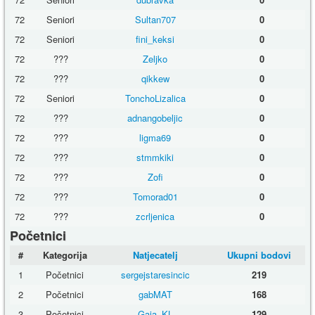
72
Seniori
Sultan707
0
72
Seniori
fini_keksi
0
72
???
Zeljko
0
72
???
qikkew
0
72
Seniori
TonchoLizalica
0
72
???
adnangobeljic
0
72
???
ligma69
0
72
???
stmmkiki
0
72
???
Zofi
0
72
???
Tomorad01
0
72
???
zcrljenica
0
Početnici
#
Kategorija
Natjecatelj
Ukupni bodovi
1
Početnici
sergejstaresincic
219
2
Početnici
gabMAT
168
3
Početnici
Gaia_KL
129