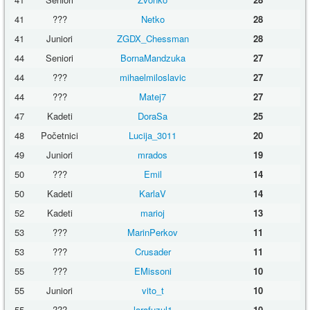
41
???
Netko
28
41
Juniori
ZGDX_Chessman
28
44
Seniori
BornaMandzuka
27
44
???
mihaelmiloslavic
27
44
???
Matej7
27
47
Kadeti
DoraSa
25
48
Početnici
Lucija_3011
20
49
Juniori
mrados
19
50
???
Emil
14
50
Kadeti
KarlaV
14
52
Kadeti
marioj
13
53
???
MarinPerkov
11
53
???
Crusader
11
55
???
EMissoni
10
55
Juniori
vito_t
10
55
???
larafuzul1
10