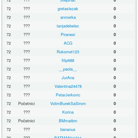
72
???
gretaslezak
0
72
???
anmerka
0
72
???
tanjadebelec
0
72
???
Piranesi
0
72
???
ACG
0
72
???
Rukomet123
0
72
???
filip688
0
72
???
__paola__
0
72
???
JurAna
0
72
???
Valentina24478
0
72
???
PetarJerkovic
0
72
Početnici
VolimBurekSaSirom
0
72
???
Korina
0
72
Početnici
BMmatbm
0
72
???
bananus
0
72
???
BATMAN11211
0