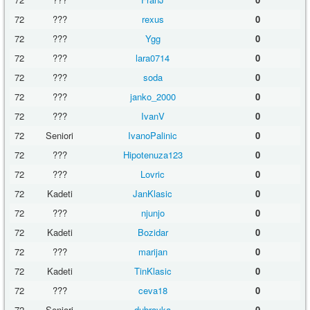
72
???
rexus
0
72
???
Ygg
0
72
???
lara0714
0
72
???
soda
0
72
???
janko_2000
0
72
???
IvanV
0
72
Seniori
IvanoPalinic
0
72
???
Hipotenuza123
0
72
???
Lovric
0
72
Kadeti
JanKlasic
0
72
???
njunjo
0
72
Kadeti
Bozidar
0
72
???
marijan
0
72
Kadeti
TinKlasic
0
72
???
ceva18
0
72
Seniori
dubravka
0