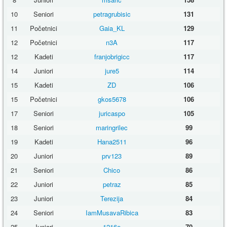
10
Seniori
petragrubisic
131
11
Početnici
Gaia_KL
129
12
Početnici
n3A
117
12
Kadeti
franjobrigicc
117
14
Juniori
jure5
114
15
Kadeti
ZD
106
15
Početnici
gkos5678
106
17
Seniori
juricaspo
105
18
Seniori
maringrilec
99
19
Kadeti
Hana2511
96
20
Juniori
prv123
89
21
Seniori
Chico
86
22
Juniori
petraz
85
23
Juniori
Terezija
84
24
Seniori
IamMusavaRibica
83
25
Juniori
1216e
70