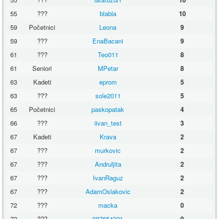
55
???
blabla
10
59
Početnici
Leona
9
59
???
EnaBacani
9
61
???
Teo011
8
61
Seniori
MPetar
8
63
Kadeti
eprom
5
63
???
sole2011
5
65
Početnici
paskopatak
4
66
???
iivan_test
3
67
Kadeti
Krava
2
67
???
murkovic
2
67
???
Andruljita
2
67
???
IvanRaguz
2
67
???
AdamOslakovic
2
72
???
macka
0
72
???
987654321
0