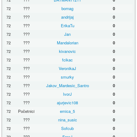
72
???
bornag
0
72
???
andrijaj
0
72
???
ErikaTu
0
72
???
Jan
0
72
???
Mandalorian
0
72
???
kivanovic
0
72
???
fcikac
0
72
???
VeronikaJ
0
72
???
smurky
0
72
???
Jakov_Mardesic_Santro
0
72
???
IvorJ
0
72
???
ajurjevic108
0
72
Početnici
emica_5
0
72
???
nina_susic
0
72
???
Sofcub
0
72
???
FranJ
0