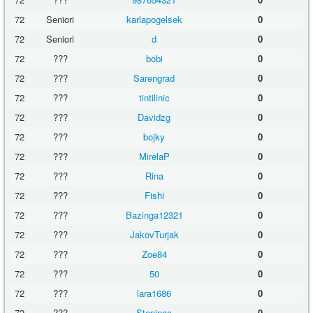
72
Seniori
karlapogelsek
0
72
Seniori
d
0
72
???
bobi
0
72
???
Sarengrad
0
72
???
tintilinic
0
72
???
Davidzg
0
72
???
bojky
0
72
???
MirelaP
0
72
???
Rina
0
72
???
Fishi
0
72
???
Bazinga12321
0
72
???
JakovTurjak
0
72
???
Zoe84
0
72
???
50
0
72
???
lara1686
0
72
???
Stepinac
0