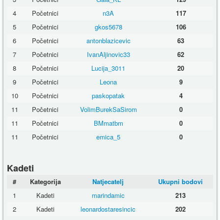
4
Početnici
n3A
117
5
Početnici
gkos5678
106
6
Početnici
antonblazicevic
63
7
Početnici
IvanAljinovic33
62
8
Početnici
Lucija_3011
20
9
Početnici
Leona
9
10
Početnici
paskopatak
4
11
Početnici
VolimBurekSaSirom
0
11
Početnici
BMmatbm
0
11
Početnici
emica_5
0
Kadeti
#
Kategorija
Natjecatelj
Ukupni bodovi
1
Kadeti
marindamic
213
2
Kadeti
leonardostaresincic
202