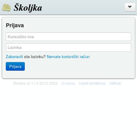
Školjka
Prijava
Zaboravili
ste lozinku?
Nemate korisnički račun
Prijava
Školjka v0.11.0 2012-2022
O nama
Uvjeti korištenja
GitHub