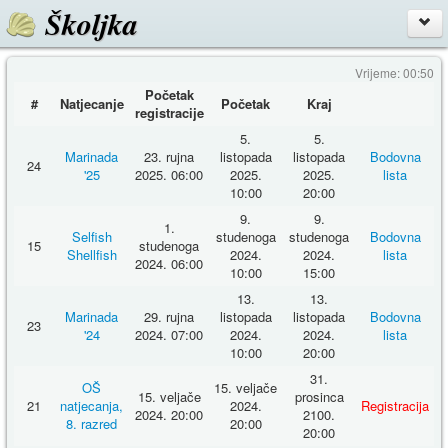
Školjka
Vrijeme: 00:50
Početak
#
Natjecanje
Početak
Kraj
registracije
5.
5.
Marinada
23. rujna
listopada
listopada
Bodovna
24
'25
2025. 06:00
2025.
2025.
lista
10:00
20:00
9.
9.
1.
Selfish
studenoga
studenoga
Bodovna
15
studenoga
Shellfish
2024.
2024.
lista
2024. 06:00
10:00
15:00
13.
13.
Marinada
29. rujna
listopada
listopada
Bodovna
23
'24
2024. 07:00
2024.
2024.
lista
10:00
20:00
31.
OŠ
15. veljače
15. veljače
prosinca
21
natjecanja,
2024.
Registracija
2024. 20:00
2100.
8. razred
20:00
20:00