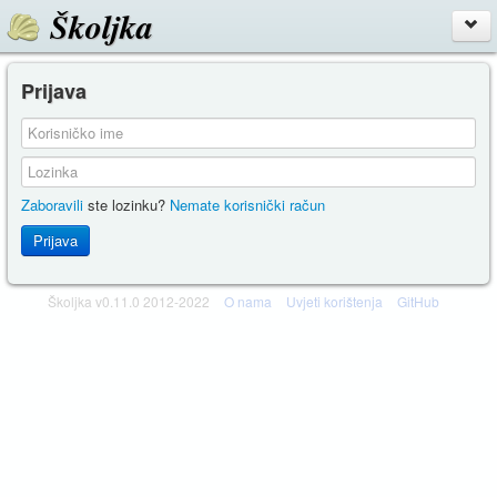
Školjka
Prijava
Zaboravili
ste lozinku?
Nemate korisnički račun
Prijava
Školjka v0.11.0 2012-2022
O nama
Uvjeti korištenja
GitHub