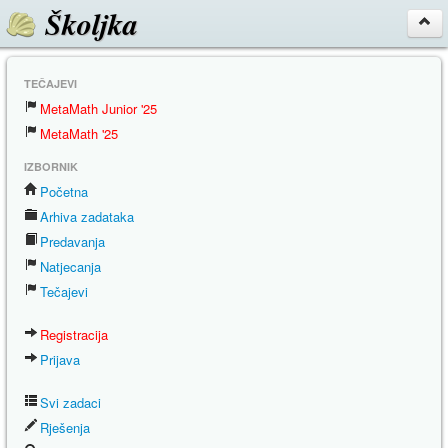
Školjka
TEČAJEVI
MetaMath Junior '25
MetaMath '25
IZBORNIK
Početna
Arhiva zadataka
Predavanja
Natjecanja
Tečajevi
Registracija
Prijava
Svi zadaci
Rješenja