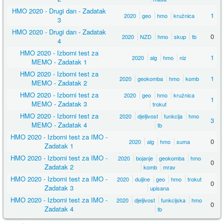
HMO 2020 - Drugi dan - Zadatak
1
2020
geo
hmo
kružnica
3
HMO 2020 - Drugi dan - Zadatak
0
2020
NZD
hmo
skup
tb
4
HMO 2020 - Izborni test za
1
2020
alg
hmo
niz
MEMO - Zadatak 1
HMO 2020 - Izborni test za
1
2020
geokomba
hmo
komb
MEMO - Zadatak 2
HMO 2020 - Izborni test za
2020
geo
hmo
kružnica
1
MEMO - Zadatak 3
trokut
HMO 2020 - Izborni test za
2020
djeljivost
funkcija
hmo
3
MEMO - Zadatak 4
tb
HMO 2020 - Izborni test za IMO -
0
2020
alg
hmo
suma
Zadatak 1
HMO 2020 - Izborni test za IMO -
2020
bojanje
geokomba
hmo
0
Zadatak 2
komb
mrav
HMO 2020 - Izborni test za IMO -
2020
duljine
geo
hmo
trokut
0
Zadatak 3
upisana
HMO 2020 - Izborni test za IMO -
2020
djeljivost
funkcijska
hmo
0
Zadatak 4
tb