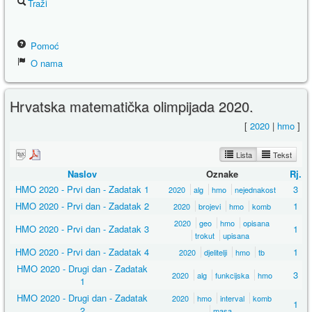
Traži
Pomoć
O nama
Hrvatska matematička olimpijada 2020.
[
2020
|
hmo
]
Lista
Tekst
Naslov
Oznake
Rj.
HMO 2020 - Prvi dan - Zadatak 1
3
2020
alg
hmo
nejednakost
HMO 2020 - Prvi dan - Zadatak 2
1
2020
brojevi
hmo
komb
2020
geo
hmo
opisana
HMO 2020 - Prvi dan - Zadatak 3
1
trokut
upisana
HMO 2020 - Prvi dan - Zadatak 4
1
2020
djelitelji
hmo
tb
HMO 2020 - Drugi dan - Zadatak
3
2020
alg
funkcijska
hmo
1
HMO 2020 - Drugi dan - Zadatak
2020
hmo
interval
komb
1
2
masa