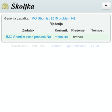
Školjka
Rješenja zadatka:
IMO Shortlist 2015 problem N8
Rješenja
Zadatak
Korisnik
Rješenje
Točnost
IMO Shortlist 2015 problem N8
marin049
prazno
Školjka v0.11.0 2012-2022
O nama
Uvjeti korištenja
GitHub