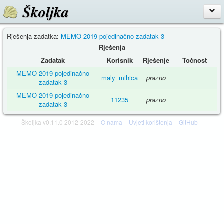
Školjka
Rješenja zadatka:
MEMO 2019 pojedinačno zadatak 3
Rješenja
Zadatak
Korisnik
Rješenje
Točnost
MEMO 2019 pojedinačno
maly_mihica
prazno
zadatak 3
MEMO 2019 pojedinačno
11235
prazno
zadatak 3
Školjka v0.11.0 2012-2022
O nama
Uvjeti korištenja
GitHub