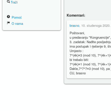
Traži
Komentari:
Pomoć
O nama
brasno
, 10. studenoga 2020.
Poštovani,
u predavanju "Kongruencije",
3. zadatak: Nađite posljedn
ima postupak i rješenje 9, š
Umjesto :
7^(4k)≡3 (mod 10), 7^(4k+1)
bi trebalo biti:
7^(4k)≡1 (mod 10), 7^(4k+1)
Dakle,7^7^7≡3 (mod 10), pa 
CU, brasno