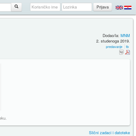
Dodao/la:
MNM
2. studenoga 2019.
predavanje
tb
eku.
Slični zadaci i datoteke