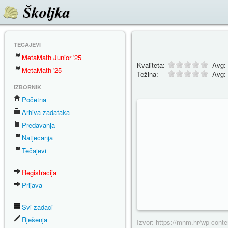
Školjka
TEČAJEVI
MetaMath Junior '25
Kvaliteta:
Avg:
MetaMath '25
Težina:
Avg:
IZBORNIK
Početna
Arhiva zadataka
Predavanja
Natjecanja
Tečajevi
Registracija
Prijava
Svi zadaci
Rješenja
Izvor: https://mnm.hr/wp-conte