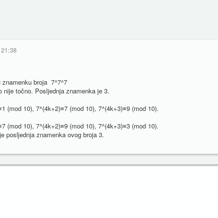
 21:38
ju znamenku broja 7^7^7
to nije točno. Posljednja znamenka je 3.
≡1 (mod 10), 7^(4k+2)≡7 (mod 10), 7^(4k+3)≡9 (mod 10).
≡7 (mod 10), 7^(4k+2)≡9 (mod 10), 7^(4k+3)≡3 (mod 10).
je posljednja znamenka ovog broja 3.