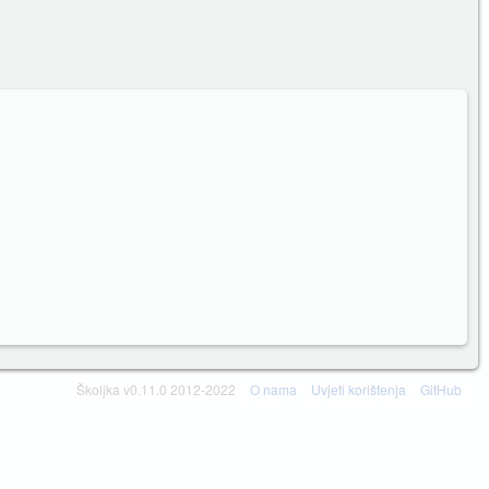
Školjka v0.11.0 2012-2022
O nama
Uvjeti korištenja
GitHub