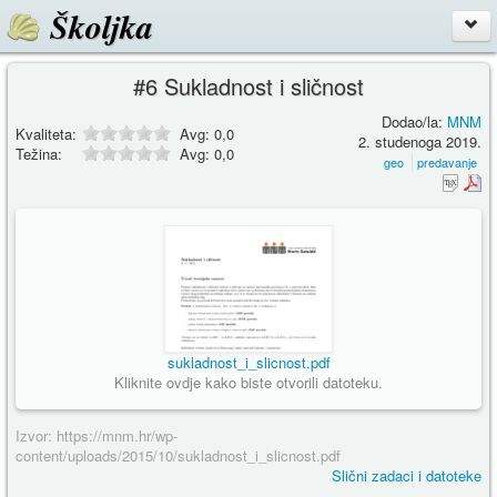
Školjka
#6 Sukladnost i sličnost
Dodao/la:
MNM
Kvaliteta:
Avg:
0,0
2. studenoga 2019.
Težina:
Avg:
0,0
geo
predavanje
sukladnost_i_slicnost.pdf
Kliknite ovdje kako biste otvorili datoteku.
Izvor: https://mnm.hr/wp-
content/uploads/2015/10/sukladnost_i_slicnost.pdf
Slični zadaci i datoteke