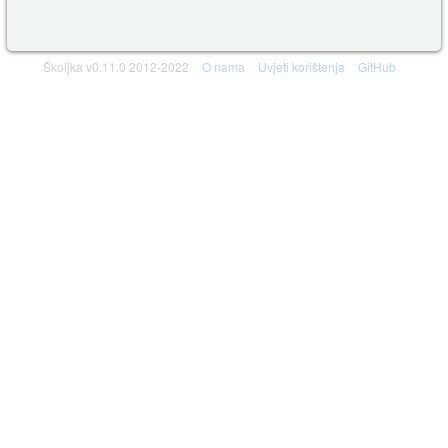
Školjka v0.11.0 2012-2022
O nama
Uvjeti korištenja
GitHub