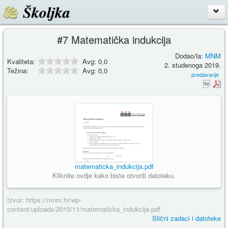
Školjka
#7 Matematička indukcija
Dodao/la:
MNM
Kvaliteta:
Avg:
0,0
2. studenoga 2019.
Težina:
Avg:
0,0
predavanje
matematicka_indukcija.pdf
Kliknite ovdje kako biste otvorili datoteku.
Izvor: https://mnm.hr/wp-
content/uploads/2015/11/matematicka_indukcija.pdf
Slični zadaci i datoteke