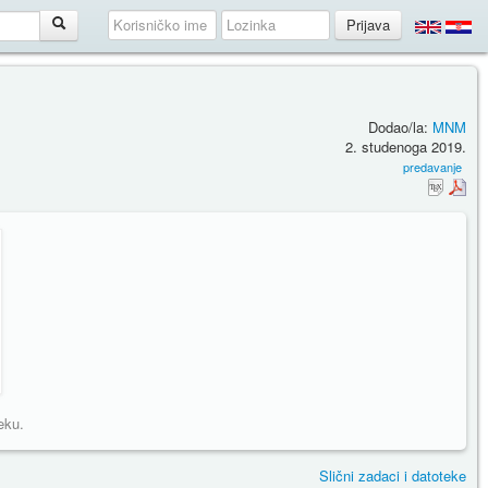
Dodao/la:
MNM
2. studenoga 2019.
predavanje
eku.
Slični zadaci i datoteke