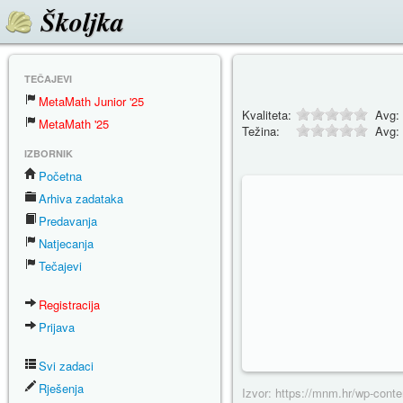
Školjka
TEČAJEVI
MetaMath Junior '25
Kvaliteta:
Avg:
MetaMath '25
Težina:
Avg:
IZBORNIK
Početna
Arhiva zadataka
Predavanja
Natjecanja
Tečajevi
Registracija
Prijava
Svi zadaci
Rješenja
Izvor: https://mnm.hr/wp-cont