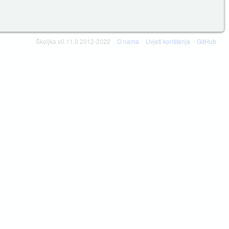
Školjka v0.11.0 2012-2022
O nama
Uvjeti korištenja
GitHub