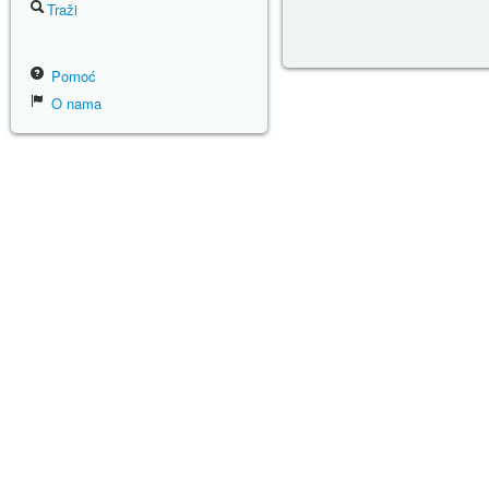
Traži
Pomoć
O nama