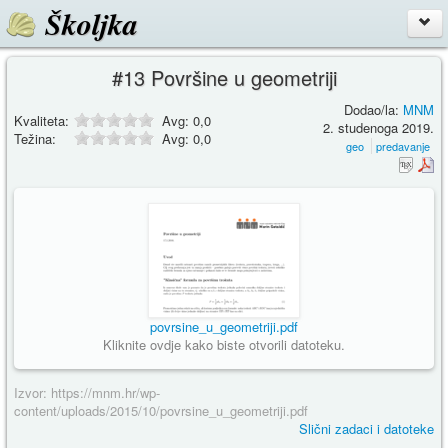
Školjka
#13 Površine u geometriji
Dodao/la:
MNM
Kvaliteta:
Avg:
0,0
2. studenoga 2019.
Težina:
Avg:
0,0
geo
predavanje
povrsine_u_geometriji.pdf
Kliknite ovdje kako biste otvorili datoteku.
Izvor: https://mnm.hr/wp-
content/uploads/2015/10/povrsine_u_geometriji.pdf
Slični zadaci i datoteke