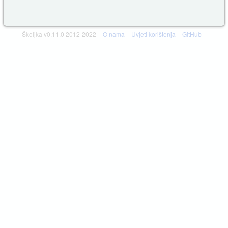
Školjka v0.11.0 2012-2022
O nama
Uvjeti korištenja
GitHub