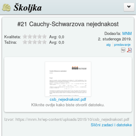
Školjka
#21 Cauchy-Schwarzova nejednakost
Dodao/la:
MNM
Kvaliteta:
Avg:
0,0
2. studenoga 2019.
Težina:
Avg:
0,0
alg
predavanje
csb_nejednakost.pdf
Kliknite ovdje kako biste otvorili datoteku.
Izvor: https://mnm.hr/wp-content/uploads/2015/10/csb_nejednakost.pdf
Slični zadaci i datoteke