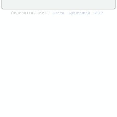
Školjka v0.11.0 2012-2022
O nama
Uvjeti korištenja
GitHub