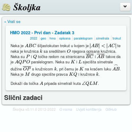
Školjka
« Vrati se
HMO 2022 - Prvi dan - Zadatak 3
2022
geo
hmo
opisana
paralelogram
simetrala
trokut
Neka je
šiljastokutan trokut u kojem je
te
neka je kružnica
sa središtem
njegova opisana kružnica.
Neka su
i
točke redom na stranicama
i
takve da
je
paralelogram. Neka su
i
sjecišta simetrale
dužine
s kružnicom
, pri čemu je
na kraćem luku
.
Neka je
drugo sjecište pravca
i kružnice
.
Dokaži da točka
pripada simetrali kuta
.
Slični zadaci
Školjka v0.11.0 2012-2022
O nama
Uvjeti korištenja
GitHub