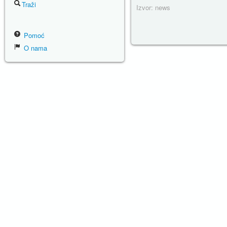
Traži
Izvor: news
Pomoć
O nama