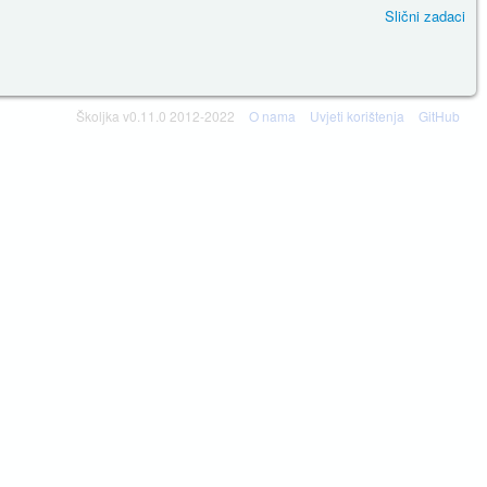
Slični zadaci
Školjka v0.11.0 2012-2022
O nama
Uvjeti korištenja
GitHub