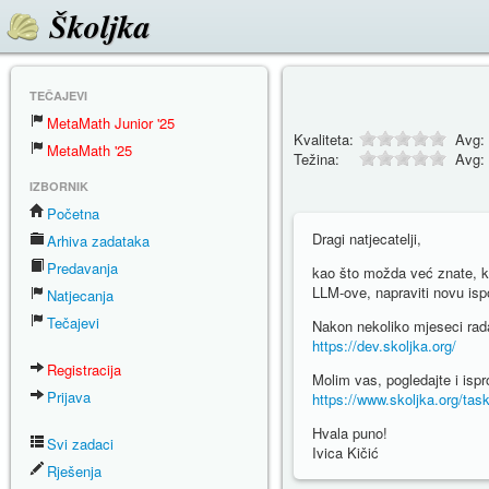
Školjka
TEČAJEVI
MetaMath Junior '25
Kvaliteta:
Avg:
MetaMath '25
Težina:
Avg:
IZBORNIK
Početna
Dragi natjecatelji,
Arhiva zadataka
Predavanja
kao što možda već znate, kre
LLM-ove, napraviti novu ispo
Natjecanja
Tečajevi
Nakon nekoliko mjeseci rad
https://dev.skoljka.org/
Registracija
Molim vas, pogledajte i ispr
Prijava
https://www.skoljka.org/tas
Hvala puno!
Svi zadaci
Ivica Kičić
Rješenja