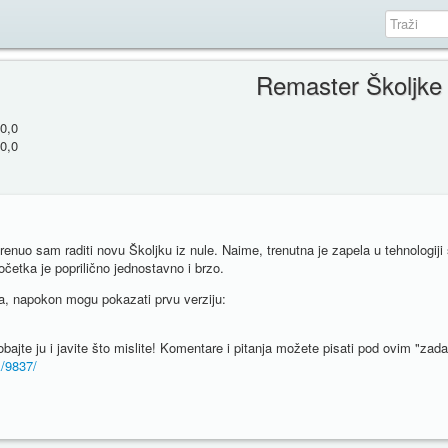
Remaster Školjke
0,0
0,0
nuo sam raditi novu Školjku iz nule. Naime, trenutna je zapela u tehnologiji s
četka je poprilično jednostavno i brzo.
a, napokon mogu pokazati prvu verziju:
obajte ju i javite što mislite! Komentare i pitanja možete pisati pod ovim "zad
k/9837/