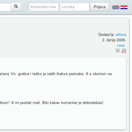
Dodao/la:
arhiva
2. lipnja 2026.
news
taroj 10+ godina i teško je raditi ikakve preinake. A s obzirom na
atkom" ili mi poslati mail. Bilo kakav komentar je dobrodošao!