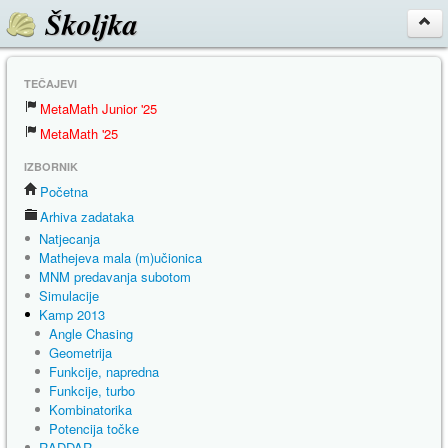
Školjka
TEČAJEVI
MetaMath Junior '25
MetaMath '25
IZBORNIK
Početna
Arhiva zadataka
Natjecanja
Mathejeva mala (m)učionica
MNM predavanja subotom
Simulacije
Kamp 2013
Angle Chasing
Geometrija
Funkcije, napredna
Funkcije, turbo
Kombinatorika
Potencija točke
RADDAR