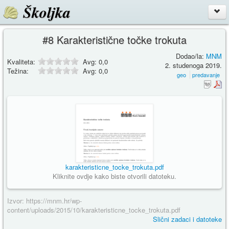
Školjka
#8 Karakteristične točke trokuta
Dodao/la:
MNM
Kvaliteta:
Avg:
0,0
2. studenoga 2019.
Težina:
Avg:
0,0
geo
predavanje
karakteristicne_tocke_trokuta.pdf
Kliknite ovdje kako biste otvorili datoteku.
Izvor: https://mnm.hr/wp-
content/uploads/2015/10/karakteristicne_tocke_trokuta.pdf
Slični zadaci i datoteke