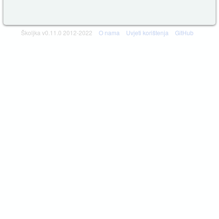
Školjka v0.11.0 2012-2022
O nama
Uvjeti korištenja
GitHub