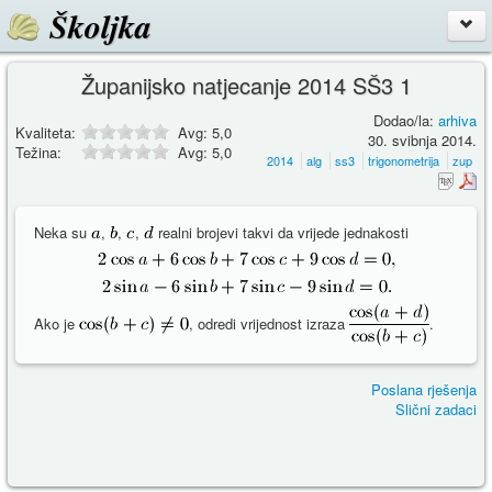
Školjka
Županijsko natjecanje 2014 SŠ3 1
Dodao/la:
arhiva
Kvaliteta:
Avg:
5,0
30. svibnja 2014.
Težina:
Avg:
5,0
2014
alg
ss3
trigonometrija
zup
Neka su
,
,
,
realni brojevi takvi da vrijede jednakosti
Ako je
, odredi vrijednost izraza
.
Poslana rješenja
Slični zadaci