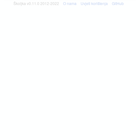
Školjka v0.11.0 2012-2022
O nama
Uvjeti korištenja
GitHub