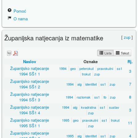
Pomoć
O nama
Županijska natjecanja iz matematike
[
zup
]
Lista
Tekst
Naslov
Oznake
Rj.
Županijsko natjecanje
1994
geo
peterokut
pravokutni
ss1
3
1994 SŠ1 1
trokut
zup
Županijsko natjecanje
7
1994
alg
identitet
ss1
zup
1994 SŠ1 2
Županijsko natjecanje
8
1994
razlomak
ss1
tb
zup
1994 SŠ1 3
Županijsko natjecanje
1994
alg
kvadratna
ss1
sustav
3
1994 SŠ1 4
zup
Županijsko natjecanje
1995
geo
pravokutni
ss1
trokut
11
1995 SŠ1 1
zup
Županijsko natjecanje
4
1995
alg
identitet
ss1
zup