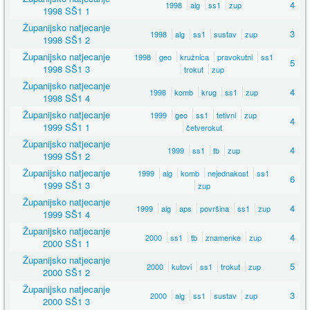
4
1998
alg
ss1
zup
1998 SŠ1 1
Županijsko natjecanje
3
1998
alg
ss1
sustav
zup
1998 SŠ1 2
Županijsko natjecanje
1998
geo
kružnica
pravokutni
ss1
5
1998 SŠ1 3
trokut
zup
Županijsko natjecanje
4
1998
komb
krug
ss1
zup
1998 SŠ1 4
Županijsko natjecanje
1999
geo
ss1
tetivni
zup
4
1999 SŠ1 1
četverokut
Županijsko natjecanje
4
1999
ss1
tb
zup
1999 SŠ1 2
Županijsko natjecanje
1999
alg
komb
nejednakost
ss1
6
1999 SŠ1 3
zup
Županijsko natjecanje
4
1999
alg
aps
površina
ss1
zup
1999 SŠ1 4
Županijsko natjecanje
4
2000
ss1
tb
znamenke
zup
2000 SŠ1 1
Županijsko natjecanje
5
2000
kutovi
ss1
trokut
zup
2000 SŠ1 2
Županijsko natjecanje
3
2000
alg
ss1
sustav
zup
2000 SŠ1 3