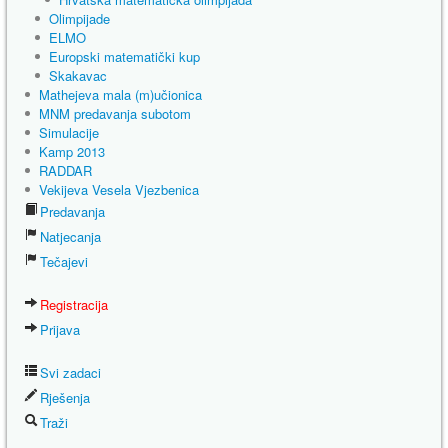
Olimpijade
ELMO
Europski matematički kup
Skakavac
Mathejeva mala (m)učionica
MNM predavanja subotom
Simulacije
Kamp 2013
RADDAR
Vekijeva Vesela Vjezbenica
Predavanja
Natjecanja
Tečajevi
Registracija
Prijava
Svi zadaci
Rješenja
Traži