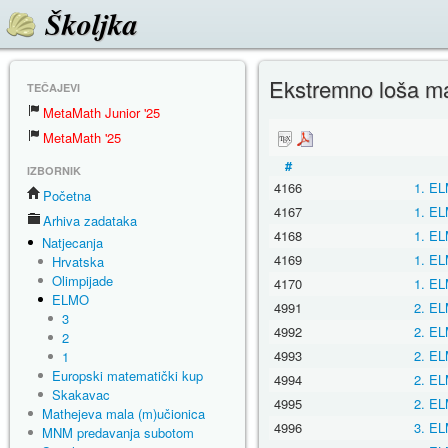
Školjka
Ekstremno loša ma
TEČAJEVI
MetaMath Junior '25
MetaMath '25
#
IZBORNIK
4166
1. EL
Početna
4167
1. EL
Arhiva zadataka
4168
1. EL
Natjecanja
4169
1. EL
Hrvatska
Olimpijade
4170
1. EL
ELMO
4991
2. EL
3
4992
2. EL
2
4993
2. EL
1
Europski matematički kup
4994
2. EL
Skakavac
4995
2. EL
Mathejeva mala (m)učionica
4996
3. EL
MNM predavanja subotom