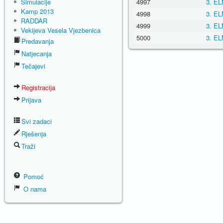
Simulacije
4997
3. EL
Kamp 2013
4998
3. EL
RADDAR
4999
3. EL
Vekijeva Vesela Vjezbenica
5000
3. EL
Predavanja
Natjecanja
Tečajevi
Registracija
Prijava
Svi zadaci
Rješenja
Traži
Pomoć
O nama