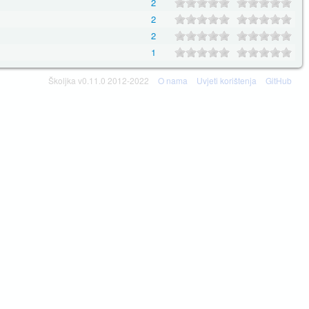
2
2
2
1
Školjka v0.11.0 2012-2022
O nama
Uvjeti korištenja
GitHub