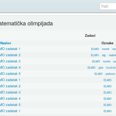
tematička olimpijada
Zadaci
Naslov
Oznake
MO zadatak 1
ELMO
komb
sk
MO zadatak 2
ELMO
alg
nejed
MO zadatak 3
ELMO
komb
pa
MO zadatak 4
ELMO
geo
kružnic
MO zadatak 5
ELMO
polinom
MO zadatak 1
ELMO
MO zadatak 2
ELMO
MO zadatak 3
ELMO
MO zadatak 4
ELMO
MO zadatak 5
ELMO
MO zadatak 1
ELMO