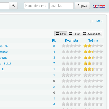
[
ELMO
]
Lista
Tekst
Dva stupca
Rj.
Kvaliteta
Težina
8
up
tb
4
nakost
3
rticija
7
a
trokut
1
tb
1
0
2
0
1
4