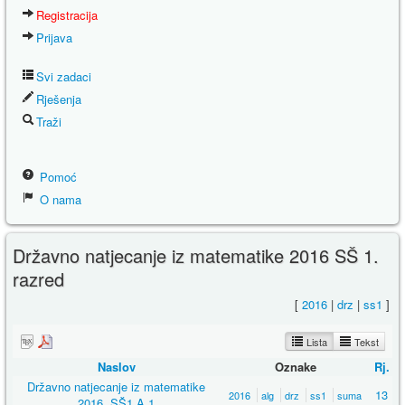
Registracija
Prijava
Svi zadaci
Rješenja
Traži
Pomoć
O nama
Državno natjecanje iz matematike 2016 SŠ 1.
razred
[
2016
|
drz
|
ss1
]
Lista
Tekst
Naslov
Oznake
Rj.
Državno natjecanje iz matematike
13
2016
alg
drz
ss1
suma
2016, SŠ1 A 1