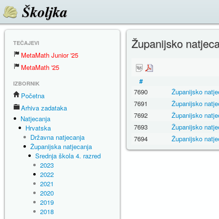
Školjka
Županijsko natjec
TEČAJEVI
MetaMath Junior '25
MetaMath '25
#
IZBORNIK
7690
Županijsko natj
Početna
7691
Županijsko natj
Arhiva zadataka
7692
Županijsko natj
Natjecanja
7693
Županijsko natj
Hrvatska
Državna natjecanja
7694
Županijsko natj
Županijska natjecanja
Srednja škola 4. razred
2023
2022
2021
2020
2019
2018