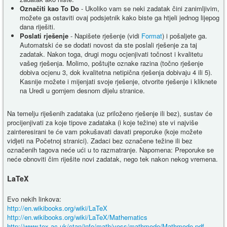
Označiti kao To Do
- Ukoliko vam se neki zadatak čini zanimljivim,
možete ga ostaviti ovaj podsjetnik kako biste ga htjeli jednog lijepog
dana riješiti.
Poslati rješenje
- Napišete rješenje (vidi
Format
) i pošaljete ga.
Automatski će se dodati novost da ste poslali rješenje za taj
zadatak. Nakon toga, drugi mogu ocjenjivati točnost i kvalitetu
vašeg rješenja. Molimo, poštujte oznake razina (točno rješenje
dobiva ocjenu 3, dok kvalitetna netipična rješenja dobivaju 4 ili 5).
Kasnije možete i mijenjati svoje rješenje, otvorite rješenje i kliknete
na Uredi u gornjem desnom dijelu stranice.
Na temelju riješenih zadataka (uz priloženo rješenje ili bez), sustav će
procijenjivati za koje tipove zadataka (i koje težine) ste vi najviše
zainteresirani te će vam pokušavati davati preporuke (koje možete
vidjeti na Početnoj stranici). Zadaci bez označene težine ili bez
označenih tagova neće ući u to razmatranje. Napomena: Preporuke se
neće obnoviti čim riješite novi zadatak, nego tek nakon nekog vremena.
LaTeX
Evo nekih linkova:
http://en.wikibooks.org/wiki/LaTeX
http://en.wikibooks.org/wiki/LaTeX/Mathematics
http://www.tex.ac.uk/ctan/info/math/voss/mathmode/Mathmode.pdf