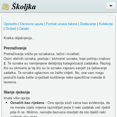
Školjka
Općenito
|
Osnovne upute
|
Format unosa teksta
|
Dodavanje
|
Kolekcije
|
Ovlasti
|
Ostalo
Kratka objašnjenja...
Pretraživanje
Pretraživanje vršite po oznakama, težini i kvaliteti.
Osim običnih oznaka, postoje i 'skrivene' oznake, koje počinju znakom
$. Te oznake su namijenjene detaljnijoj kategorizaciji zadataka. Razlog
što su skrivene je taj što su te oznake zapravo savjeti za rješavanje
zadatka. Te oznake uglavnom ne želite vidjeti. No, one vam mogu
poslužiti kada želite izvježbati korištenje neke specifične metode ili
teorema.
Slanje rješenja
Imate više opcija:
Označiti kao riješeno
- Ova opcija služi vama kao evidencija, da
ne morate cijelo vrijeme razmišljati jeste li neki zadatak već riješili
prije ili ne. Molimo, nemojte bezveze stavljati da ste riješili neki
zadatak ako niste.