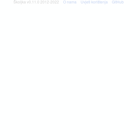
Školjka v0.11.0 2012-2022
O nama
Uvjeti korištenja
GitHub