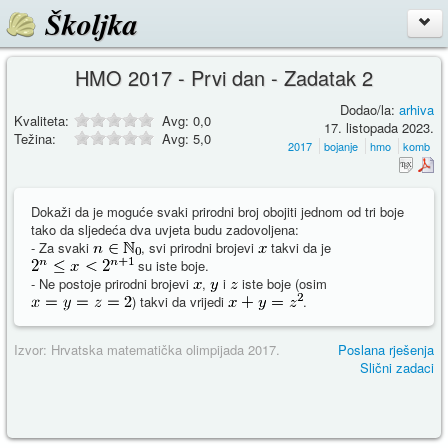
Školjka
HMO 2017 - Prvi dan - Zadatak 2
Dodao/la:
arhiva
Kvaliteta:
Avg:
0,0
17. listopada 2023.
Težina:
Avg:
5,0
2017
bojanje
hmo
komb
Dokaži da je moguće svaki prirodni broj obojiti jednom od tri boje
tako da sljedeća dva uvjeta budu zadovoljena:
- Za svaki
, svi prirodni brojevi
takvi da je
su iste boje.
- Ne postoje prirodni brojevi
,
i
iste boje (osim
) takvi da vrijedi
.
Izvor: Hrvatska matematička olimpijada 2017.
Poslana rješenja
Slični zadaci