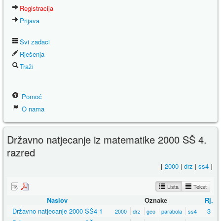
Registracija
Prijava
Svi zadaci
Rješenja
Traži
Pomoć
O nama
Državno natjecanje iz matematike 2000 SŠ 4.
razred
[
2000
|
drz
|
ss4
]
Lista
Tekst
Naslov
Oznake
Rj.
Državno natjecanje 2000 SŠ4 1
3
2000
drz
geo
parabola
ss4