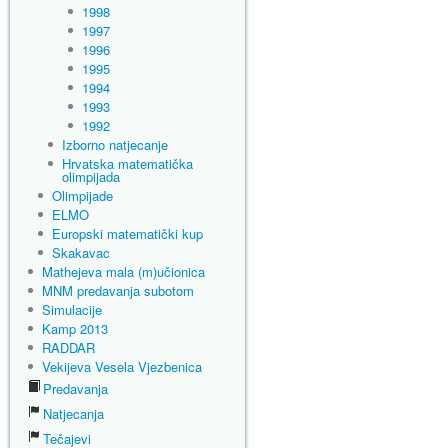
1998
1997
1996
1995
1994
1993
1992
Izborno natjecanje
Hrvatska matematička
olimpijada
Olimpijade
ELMO
Europski matematički kup
Skakavac
Mathejeva mala (m)učionica
MNM predavanja subotom
Simulacije
Kamp 2013
RADDAR
Vekijeva Vesela Vjezbenica
Predavanja
Natjecanja
Tečajevi