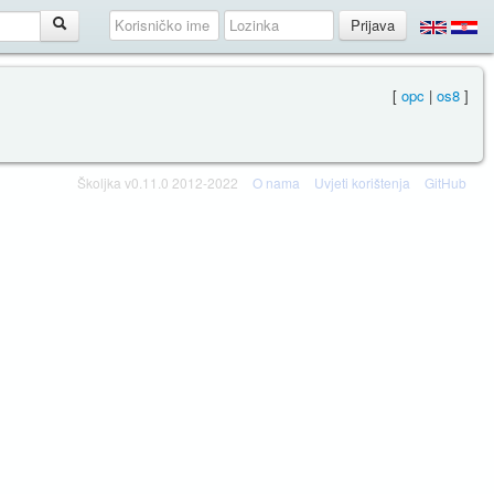
[
opc
|
os8
]
Školjka v0.11.0 2012-2022
O nama
Uvjeti korištenja
GitHub