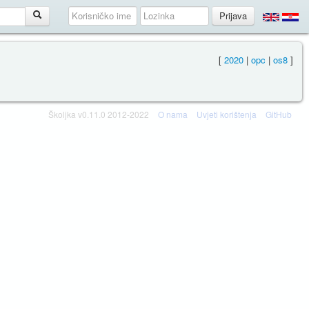
[
2020
|
opc
|
os8
]
Školjka v0.11.0 2012-2022
O nama
Uvjeti korištenja
GitHub