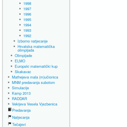
1998
1997
1996
1995
1994
1993
1992
Izborno natjecanje
Hrvatska matematička
olimpijada
Olimpijade
ELMO
Europski matematički kup
Skakavac
Mathejeva mala (m)učionica
MNM predavanja subotom
Simulacije
Kamp 2013
RADDAR
Vekijeva Vesela Vjezbenica
Predavanja
Natjecanja
Tečajevi