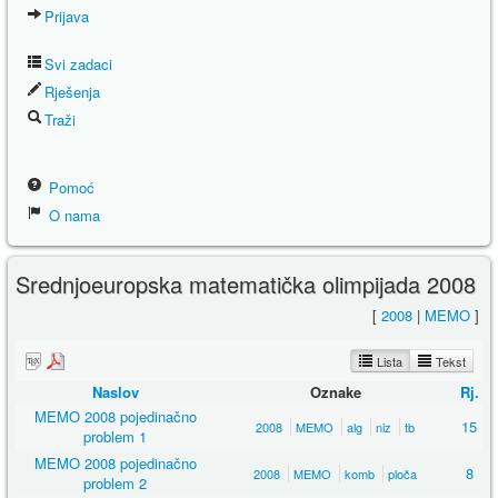
Prijava
Svi zadaci
Rješenja
Traži
Pomoć
O nama
Srednjoeuropska matematička olimpijada 2008
[
2008
|
MEMO
]
Lista
Tekst
Naslov
Oznake
Rj.
MEMO 2008 pojedinačno
15
2008
MEMO
alg
niz
tb
problem 1
MEMO 2008 pojedinačno
8
2008
MEMO
komb
ploča
problem 2