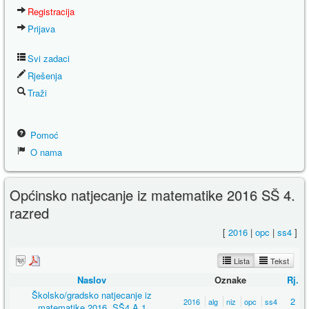
Registracija
Prijava
Svi zadaci
Rješenja
Traži
Pomoć
O nama
Općinsko natjecanje iz matematike 2016 SŠ 4.
razred
[
2016
|
opc
|
ss4
]
Lista
Tekst
Naslov
Oznake
Rj.
Školsko/gradsko natjecanje iz
2
2016
alg
niz
opc
ss4
matematike 2016, SŠ4 A 1