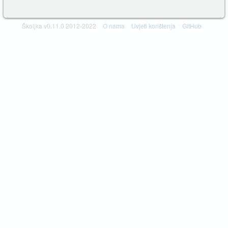
Školjka v0.11.0 2012-2022
O nama
Uvjeti korištenja
GitHub