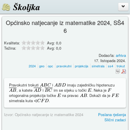
Školjka
Općinsko natjecanje iz matematike 2024, SŠ4
6
Kvaliteta:
Avg:
0,0
Težina:
Avg:
0,0
Dodao/la:
arhiva
17. listopada 2024.
2024
geo
opc
pravokutni
projekcija
simetrala
ss4
trokut
Pravokutni trokuti
i
imaju zajedničku hipotenuzu
, a katete
i
im se sijeku u točki
. Neka je
ortogonalna projekcija točke
na pravac
. Dokaži da je
simetrala kuta
.
Izvor: Općinsko natjecanje iz matematike 2024
Poslana rješenja
Slični zadaci