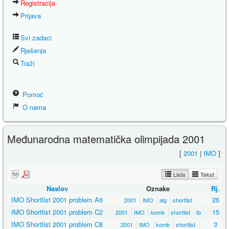
Registracija
Prijava
Svi zadaci
Rješenja
Traži
Pomoć
O nama
Međunarodna matematička olimpijada 2001
[
2001
|
IMO
]
Lista
Tekst
Naslov
Oznake
Rj.
IMO Shortlist 2001 problem A6
26
2001
IMO
alg
shortlist
IMO Shortlist 2001 problem C2
15
2001
IMO
komb
shortlist
tb
IMO Shortlist 2001 problem C8
3
2001
IMO
komb
shortlist