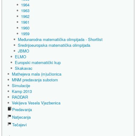
1964
1963
1962
1961
1960
1959
Međunarodna matematička olimpijada - Shortlist
Srednjoeuropska matematička olimpijada
JBMO
ELMO
Europski matematički kup
Skakavac
Mathejeva mala (m)učionica
MNM predavanja subotom
Simulacije
Kamp 2013
RADDAR
Vekijeva Vesela Vjezbenica
Predavanja
Natjecanja
Tečajevi