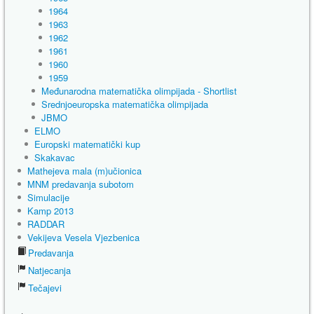
1964
1963
1962
1961
1960
1959
Međunarodna matematička olimpijada - Shortlist
Srednjoeuropska matematička olimpijada
JBMO
ELMO
Europski matematički kup
Skakavac
Mathejeva mala (m)učionica
MNM predavanja subotom
Simulacije
Kamp 2013
RADDAR
Vekijeva Vesela Vjezbenica
Predavanja
Natjecanja
Tečajevi