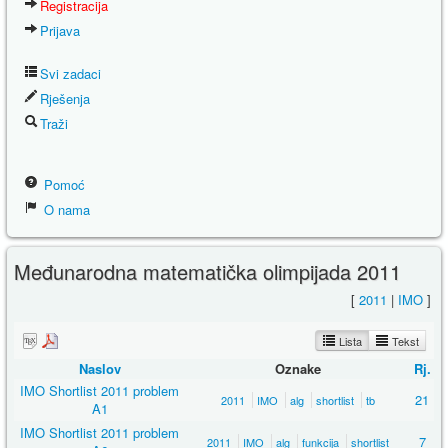
Registracija
Prijava
Svi zadaci
Rješenja
Traži
Pomoć
O nama
Međunarodna matematička olimpijada 2011
[
2011
|
IMO
]
Lista
Tekst
Naslov
Oznake
Rj.
IMO Shortlist 2011 problem
21
2011
IMO
alg
shortlist
tb
A1
IMO Shortlist 2011 problem
7
2011
IMO
alg
funkcija
shortlist