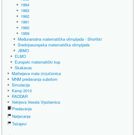
1964
1963
1962
1961
1960
1959
Međunarodna matematička olimpijada - Shortlist
Srednjoeuropska matematička olimpijada
JBMO
ELMO
Europski matematički kup
Skakavac
Mathejeva mala (m)učionica
MNM predavanja subotom
Simulacije
Kamp 2013
RADDAR
Vekijeva Vesela Vjezbenica
Predavanja
Natjecanja
Tečajevi