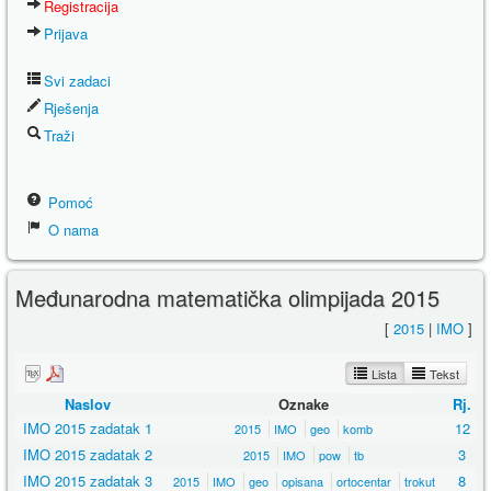
Registracija
Prijava
Svi zadaci
Rješenja
Traži
Pomoć
O nama
Međunarodna matematička olimpijada 2015
[
2015
|
IMO
]
Lista
Tekst
Naslov
Oznake
Rj.
IMO 2015 zadatak 1
12
2015
IMO
geo
komb
IMO 2015 zadatak 2
3
2015
IMO
pow
tb
IMO 2015 zadatak 3
8
2015
IMO
geo
opisana
ortocentar
trokut