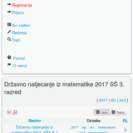
Registracija
Prijava
Svi zadaci
Rješenja
Traži
Pomoć
O nama
Državno natjecanje iz matematike 2017 SŠ 3.
razred
[
2017
|
drz
|
ss3
]
Lista
Tekst
Naslov
Oznake
Rj.
Državno natjecanje iz
2017
alg
drz
nejednakost
9
matematike 2017, SŠ3 A 1
ss3
trigonometrija