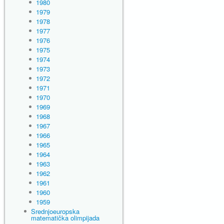
1980
1979
1978
1977
1976
1975
1974
1973
1972
1971
1970
1969
1968
1967
1966
1965
1964
1963
1962
1961
1960
1959
Srednjoeuropska
matematička olimpijada