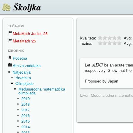
Školjka
TEČAJEVI
MetaMath Junior '25
Kvaliteta:
Avg:
MetaMath '25
Težina:
Avg:
IZBORNIK
Početna
Let
be an acute trian
Arhiva zadataka
respectively. Show that the 
Natjecanja
Hrvatska
Proposed by Japan
Olimpijade
Međunarodna matematička
olimpijada
Izvor: Međunarodna matematičk
2019
2018
2017
2016
2015
2014
2013