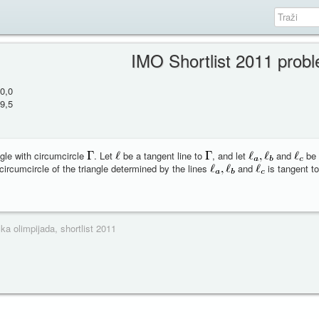
IMO Shortlist 2011 prob
0,0
9,5
gle with circumcircle
. Let
be a tangent line to
, and let
and
be 
circumcircle of the triangle determined by the lines
and
is tangent to
a olimpijada, shortlist 2011