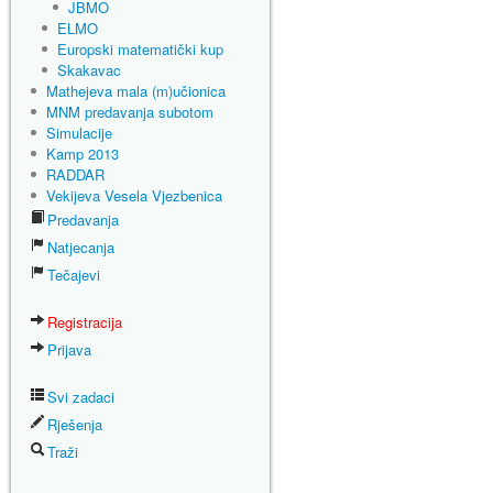
JBMO
ELMO
Europski matematički kup
Skakavac
Mathejeva mala (m)učionica
MNM predavanja subotom
Simulacije
Kamp 2013
RADDAR
Vekijeva Vesela Vjezbenica
Predavanja
Natjecanja
Tečajevi
Registracija
Prijava
Svi zadaci
Rješenja
Traži