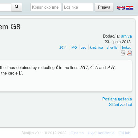
lem G8
Dodao/la:
arhiva
23. lipnja 2013.
2011
IMO
geo
kružnica
shortlist
trokut
the lines obtained by reflecting
in the lines
,
and
,
 the circle
.
Poslana rješenja
Slični zadaci
Školjka v0.11.0 2012-2022
O nama
Uvjeti korištenja
GitHub