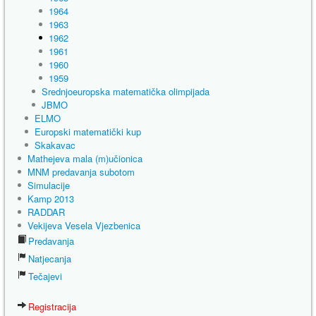
1964
1963
1962
1961
1960
1959
Srednjoeuropska matematička olimpijada
JBMO
ELMO
Europski matematički kup
Skakavac
Mathejeva mala (m)učionica
MNM predavanja subotom
Simulacije
Kamp 2013
RADDAR
Vekijeva Vesela Vjezbenica
Predavanja
Natjecanja
Tečajevi
Registracija