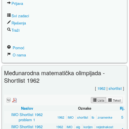
Prijava
Svi zadaci
Rješenja
Traži
Pomoć
O nama
Međunarodna matematička olimpijada -
Shortlist 1962
[
1962
|
shortlist
]
Lista
Tekst
Naslov
Oznake
Rj.
IMO Shortlist 1962
5
1962
IMO
shortlist
tb
znamenke
problem 1
IMO Shortlist 1962
1962
IMO
alg
korijen
nejednakost