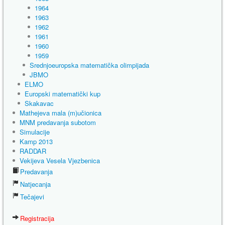
1964
1963
1962
1961
1960
1959
Srednjoeuropska matematička olimpijada
JBMO
ELMO
Europski matematički kup
Skakavac
Mathejeva mala (m)učionica
MNM predavanja subotom
Simulacije
Kamp 2013
RADDAR
Vekijeva Vesela Vjezbenica
Predavanja
Natjecanja
Tečajevi
Registracija