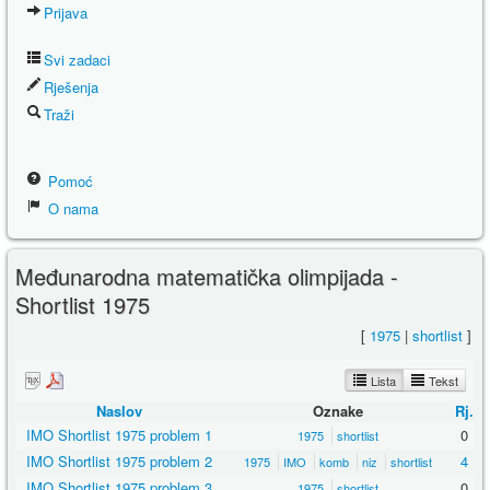
Prijava
Svi zadaci
Rješenja
Traži
Pomoć
O nama
Međunarodna matematička olimpijada -
Shortlist 1975
[
1975
|
shortlist
]
Lista
Tekst
Naslov
Oznake
Rj.
IMO Shortlist 1975 problem 1
0
1975
shortlist
IMO Shortlist 1975 problem 2
4
1975
IMO
komb
niz
shortlist
IMO Shortlist 1975 problem 3
0
1975
shortlist