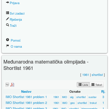
Prijava
Svi zadaci
Rješenja
Traži
Pomoć
O nama
Međunarodna matematička olimpijada -
Shortlist 1961
[
1961
|
shortlist
]
Lista
Tekst
Naslov
Oznake
Rj.
IMO Shortlist 1961 problem 1
3
1961
IMO
alg
shortlist
sustav
IMO Shortlist 1961 problem 2
1
1961
IMO
geo
shortlist
trokut
IMO Shortlist 1961 problem 3
1
1961
IMO
shortlist
trigonometrija