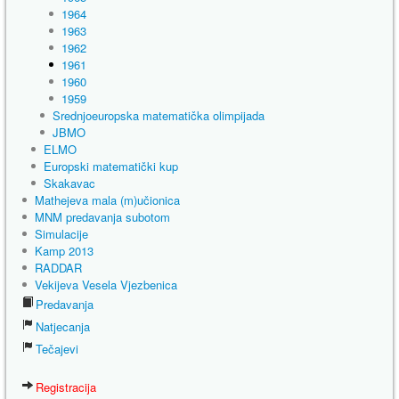
1964
1963
1962
1961
1960
1959
Srednjoeuropska matematička olimpijada
JBMO
ELMO
Europski matematički kup
Skakavac
Mathejeva mala (m)učionica
MNM predavanja subotom
Simulacije
Kamp 2013
RADDAR
Vekijeva Vesela Vjezbenica
Predavanja
Natjecanja
Tečajevi
Registracija