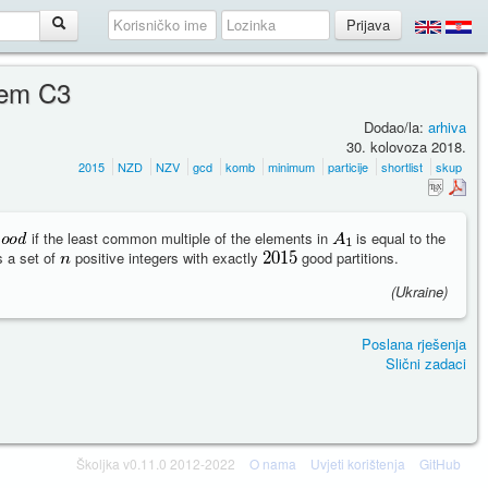
lem C3
Dodao/la:
arhiva
30. kolovoza 2018.
2015
NZD
NZV
gcd
komb
minimum
particije
shortlist
skup
if the least common multiple of the elements in
is equal to the
s a set of
positive integers with exactly
good partitions.
(Ukraine)
Poslana rješenja
Slični zadaci
Školjka v0.11.0 2012-2022
O nama
Uvjeti korištenja
GitHub