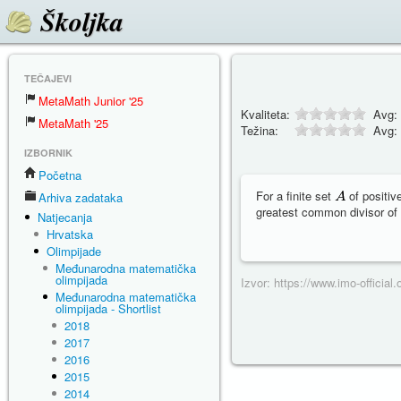
Školjka
TEČAJEVI
MetaMath Junior '25
Kvaliteta:
Avg:
MetaMath '25
Težina:
Avg:
IZBORNIK
Početna
For a finite set
of positive
Arhiva zadataka
greatest common divisor of
Natjecanja
Hrvatska
Olimpijade
Međunarodna matematička
olimpijada
Izvor: https://www.imo-officia
Međunarodna matematička
olimpijada - Shortlist
2018
2017
2016
2015
2014