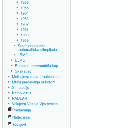
1966
1965
1964
1963
1962
1961
1960
1959
Srednjoeuropska
matematička olimpijada
JBMO
ELMO
Europski matematički kup
Skakavac
Mathejeva mala (m)učionica
MNM predavanja subotom
Simulacije
Kamp 2013
RADDAR
Vekijeva Vesela Vjezbenica
Predavanja
Natjecanja
Tečajevi