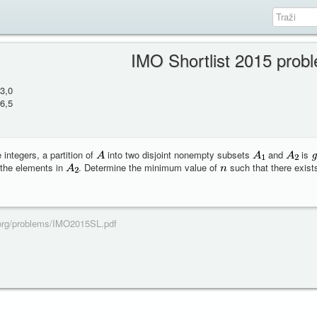
IMO Shortlist 2015 prob
3,0
6,5
 integers, a partition of
into two disjoint nonempty subsets
and
is
 the elements in
. Determine the minimum value of
such that there exist
l.org/problems/IMO2015SL.pdf