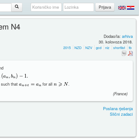
lem N4
Dodao/la:
arhiva
30. kolovoza 2018.
2015
NZD
NZV
gcd
niz
shortlist
tb
nd
such that
for all
.
(France)
Poslana rješenja
Slični zadaci