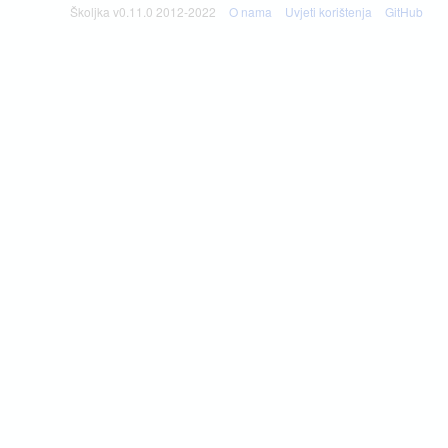
Školjka v0.11.0 2012-2022
O nama
Uvjeti korištenja
GitHub