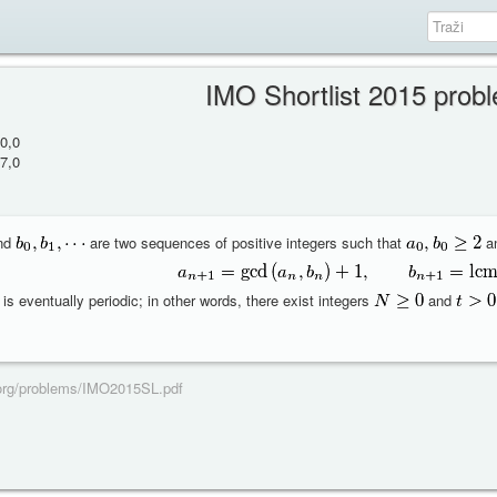
IMO Shortlist 2015 prob
0,0
7,0
nd
are two sequences of positive integers such that
a
is eventually periodic; in other words, there exist integers
and
l.org/problems/IMO2015SL.pdf