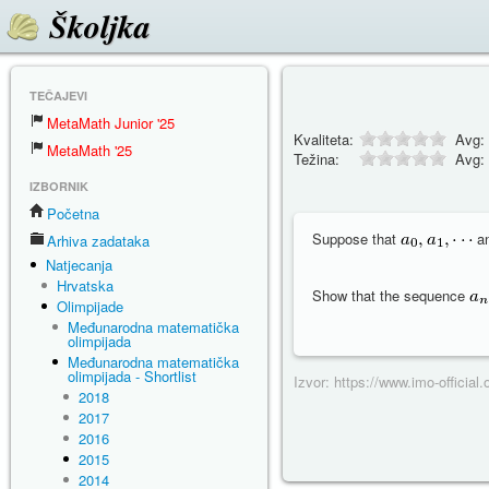
Školjka
TEČAJEVI
MetaMath Junior '25
Kvaliteta:
Avg:
MetaMath '25
Težina:
Avg:
IZBORNIK
Početna
Suppose that
a
Arhiva zadataka
Natjecanja
Hrvatska
Show that the sequence
Olimpijade
Međunarodna matematička
olimpijada
Međunarodna matematička
olimpijada - Shortlist
Izvor: https://www.imo-officia
2018
2017
2016
2015
2014