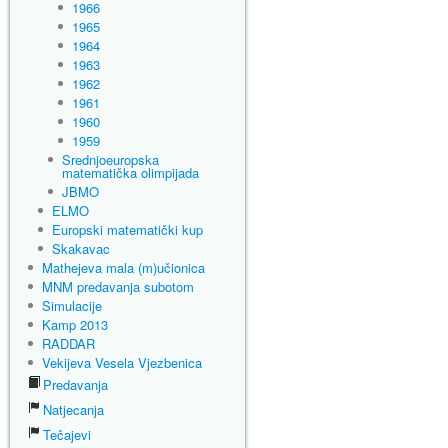
1966
1965
1964
1963
1962
1961
1960
1959
Srednjoeuropska
matematička olimpijada
JBMO
ELMO
Europski matematički kup
Skakavac
Mathejeva mala (m)učionica
MNM predavanja subotom
Simulacije
Kamp 2013
RADDAR
Vekijeva Vesela Vjezbenica
Predavanja
Natjecanja
Tečajevi