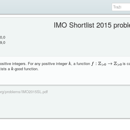
IMO Shortlist 2015 prob
0,0
9,0
ositive integers. For any positive integer
, a function
is c
xists a
-good function.
l.org/problems/IMO2015SL.pdf