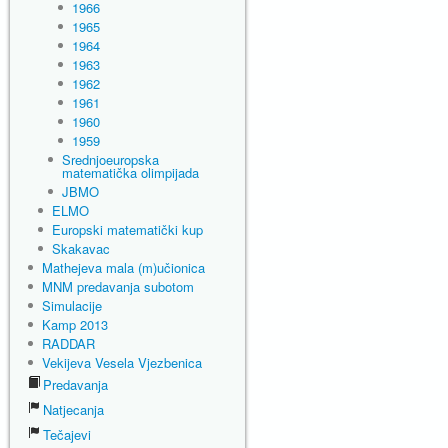
1966
1965
1964
1963
1962
1961
1960
1959
Srednjoeuropska
matematička olimpijada
JBMO
ELMO
Europski matematički kup
Skakavac
Mathejeva mala (m)učionica
MNM predavanja subotom
Simulacije
Kamp 2013
RADDAR
Vekijeva Vesela Vjezbenica
Predavanja
Natjecanja
Tečajevi