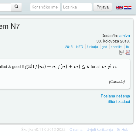
lem N7
Dodao/la:
arhiva
30. kolovoza 2018.
2015
NZD
funkcija
gcd
shortlist
tb
alled
-good if
for all
.
(Canada)
Poslana rješenja
Slični zadaci
Školjka v0.11.0 2012-2022
O nama
Uvjeti korištenja
GitHub