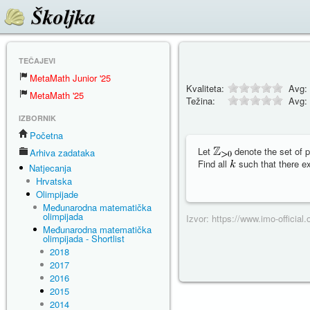
Školjka
TEČAJEVI
MetaMath Junior '25
Kvaliteta:
Avg:
MetaMath '25
Težina:
Avg:
IZBORNIK
Početna
Let
denote the set of p
Arhiva zadataka
Find all
such that there e
Natjecanja
Hrvatska
Olimpijade
Međunarodna matematička
olimpijada
Izvor: https://www.imo-officia
Međunarodna matematička
olimpijada - Shortlist
2018
2017
2016
2015
2014