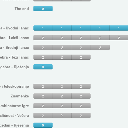
The end
0
a - Uvodni lanac
1
1
1
1
1
ra - Lakši lanac
2
2
2
2
2
 - Srednji lanac
2
2
2
2
bra - Teži lanac
2
2
2
gebra - Rješenja
0
 i teleskopiranje
2
2
2
Znamenke
2
2
2
mbinatorne igre
2
2
2
sličnost - Večera
2
2
2
 tjedan - Rješenja
0