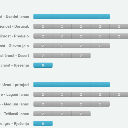
st - Uvodni lanac
1
1
1
1
ličnost - Doručak
2
2
2
2
2
ičnost - Predjelo
2
2
2
2
2
ost - Glavno jelo
2
2
2
2
sličnost - Desert
2
2
2
ičnost - Rješenja
0
 Uvod i primjeri
1
1
1
1
e - Lagani lanac
2
2
2
2
2
e - Medium lanac
2
2
2
2
- Teškasti lanac
2
2
2
 igre - Rješenja
0