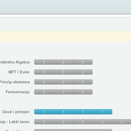
ndardna Algebra
2
2
2
MFT i Euler
2
2
2
Princip ekstrema
2
2
2
Fantomiranje
2
2
2
Uvod i primjeri
1
1
1
1
nje - Lakši lanac
2
2
2
2
2