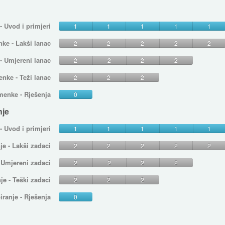
 Uvod i primjeri
1
1
1
1
1
ke - Lakši lanac
2
2
2
2
2
 Umjereni lanac
2
2
2
2
nke - Teži lanac
2
2
2
enke - Rješenja
0
nje
- Uvod i primjeri
1
1
1
1
1
je - Lakši zadaci
2
2
2
2
2
- Umjereni zadaci
2
2
2
2
je - Teški zadaci
2
2
2
iranje - Rješenja
0