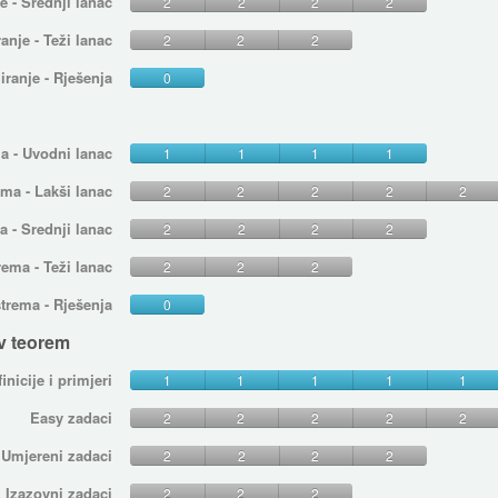
e - Srednji lanac
2
2
2
2
anje - Teži lanac
2
2
2
ranje - Rješenja
0
a - Uvodni lanac
1
1
1
1
ema - Lakši lanac
2
2
2
2
2
a - Srednji lanac
2
2
2
2
rema - Teži lanac
2
2
2
strema - Rješenja
0
ov teorem
inicije i primjeri
1
1
1
1
1
Easy zadaci
2
2
2
2
2
Umjereni zadaci
2
2
2
2
Izazovni zadaci
2
2
2